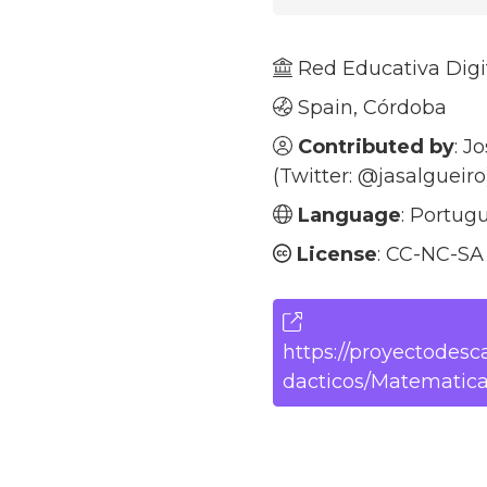
Red Educativa Digi
Spain, Córdoba
Contributed by
: J
(Twitter:
@jasalgueiro
Language
: Portugu
License
: CC-NC-SA
https://proyectodesca
dacticos/Matematica