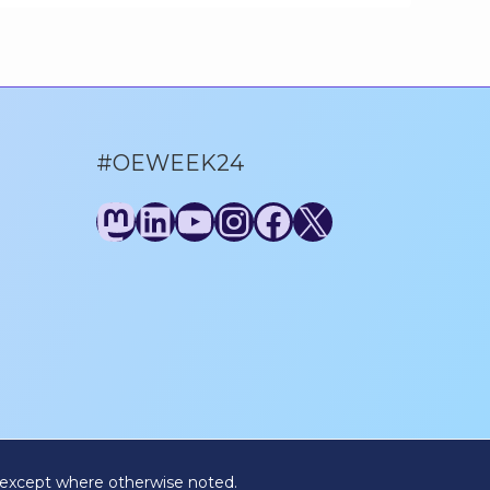
#OEWEEK24
Mastodon
LinkedIn
YouTube
Instagram
Facebook
X
 except where otherwise noted.