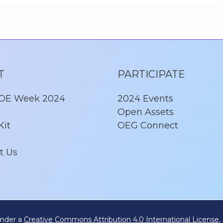
T
PARTICIPATE
 OE Week 2024
2024 Events
Open Assets
Kit
OEG Connect
t Us
under a
Creative Commons Attribution 4.0 International License
,