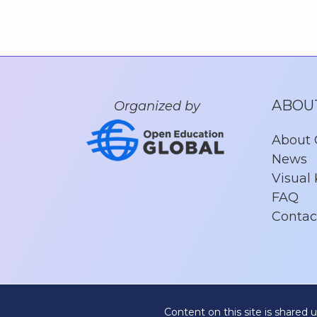
ABOU
Organized by
About
News
Visual 
FAQ
Contac
Content on this site is shared 