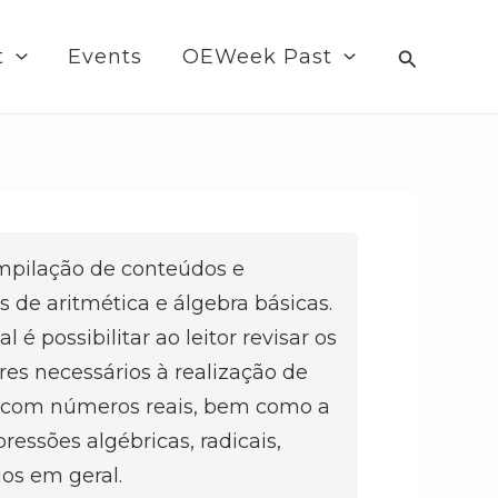
Search
t
Events
OEWeek Past
ompilação de conteúdos e
os de aritmética e álgebra básicas.
l é possibilitar ao leitor revisar os
es necessários à realização de
 com números reais, bem como a
essões algébricas, radicais,
ios em geral.