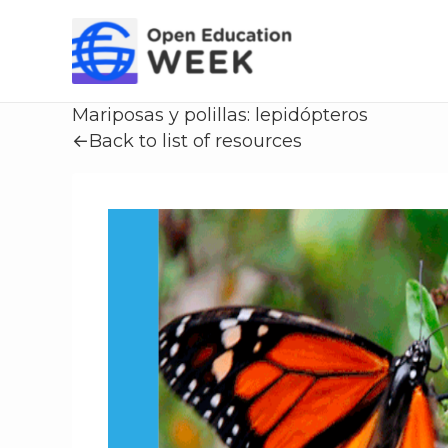
Skip
to
content
Mariposas y polillas: lepidópteros
←Back to list of resources