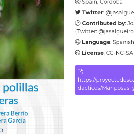
Spain, Córdoba
Twitter
:
@jasalgue
Contributed by
: J
(Twitter:
@jasalgueiro
Language
: Spanis
License
: CC-NC-SA
https://proyectodesca
dacticos/Mariposas_y