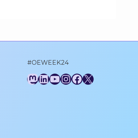
#OEWEEK24
Mastodon
LinkedIn
YouTube
Instagram
Facebook
X