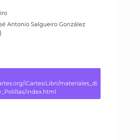
iro
osé Antonio Salgueiro González
)
h
rtes.org/iCartesiLibri/materiales_di
_Polillas/index.html