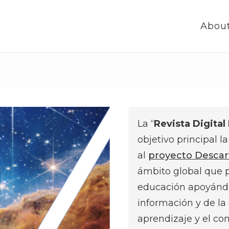
Abou
La “
Revista Digita
objetivo principal l
al
proyecto Descar
ámbito global que p
educación apoyándo
información y de la
aprendizaje y el co