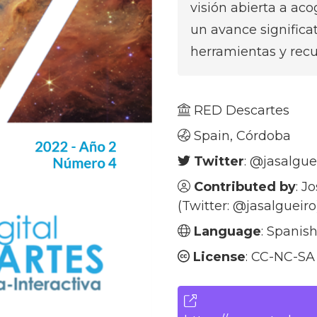
visión abierta a aco
un avance significa
herramientas y recu
RED Descartes
Spain, Córdoba
Twitter
:
@jasalgue
Contributed by
: J
(Twitter:
@jasalgueiro
Language
: Spanis
License
: CC-NC-SA