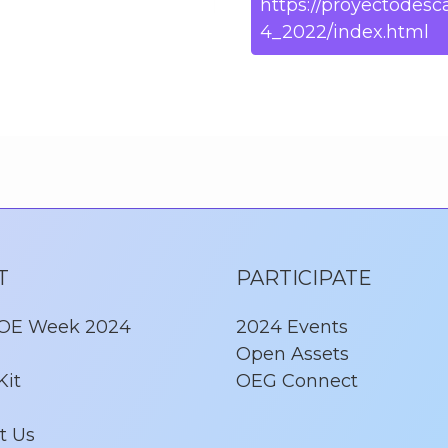
https://proyectodesc
4_2022/index.html
T
PARTICIPATE
 OE Week 2024
2024 Events
Open Assets
Kit
OEG Connect
t Us