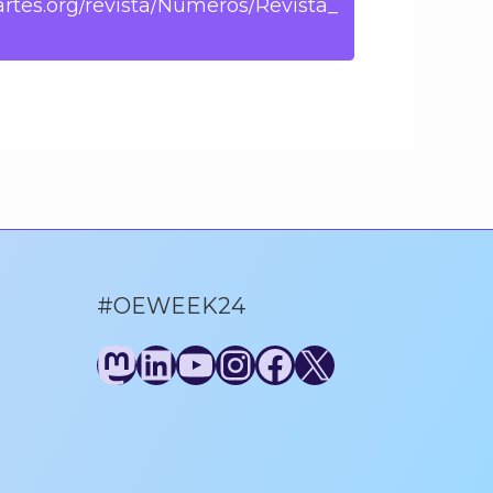
artes.org/revista/Numeros/Revista_
#OEWEEK24
Mastodon
LinkedIn
YouTube
Instagram
Facebook
X