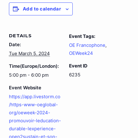
Add to calendar
DETAILS
Event Tags:
Date:
OE Francophone
,
OEWeek24
Tue March 5, 2024
Event ID
Time(Europe/London):
6235
5:00 pm - 6:00 pm
Event Website
https://app.livestorm.co
/https-www-oeglobal-
org/oeweek-2024-
promouvoir-leducation-
durable-lexperience-
open2sustain-et-son-