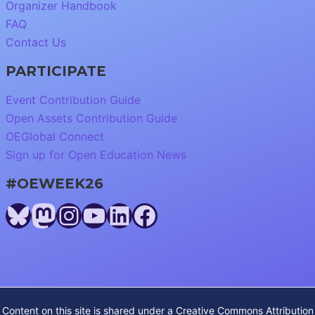
Organizer Handbook
FAQ
Contact Us
PARTICIPATE
Event Contribution Guide
Open Assets Contribution Guide
OEGlobal Connect
Sign up for Open Education News
#OEWEEK26
Bluesky
Mastodon
Instagram
YouTube
LinkedIn
Facebook
Content on this site is shared under a
Creative Commons Attribution