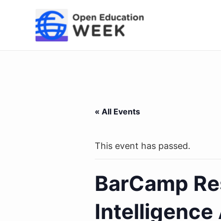
Skip
to
content
« All Events
This event has passed.
BarCamp Res
Intelligence