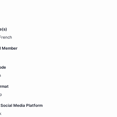
e(s)
 French
l Member
ode
n
ormat
p
Social Media Platform
k