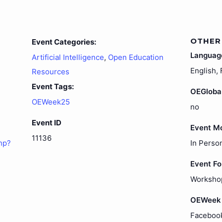
OTHER
Event Categories:
Languag
Artificial Intelligence
,
Open Education
English,
Resources
Event Tags:
OEGloba
OEWeek25
no
Event ID
Event M
11136
hp?
In Perso
Event F
Worksho
OEWeek 
Faceboo