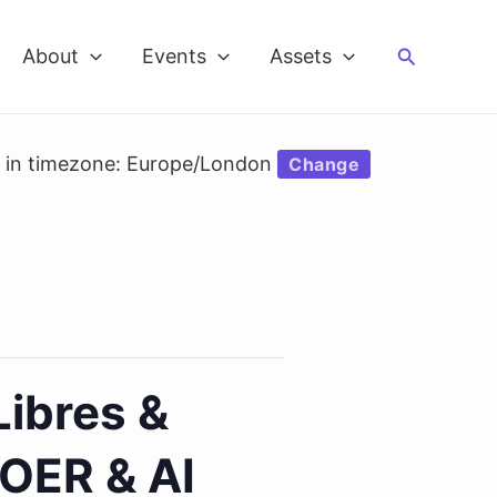
Search
About
Events
Assets
d in timezone: Europe/London
Change
ibres &
 OER & AI