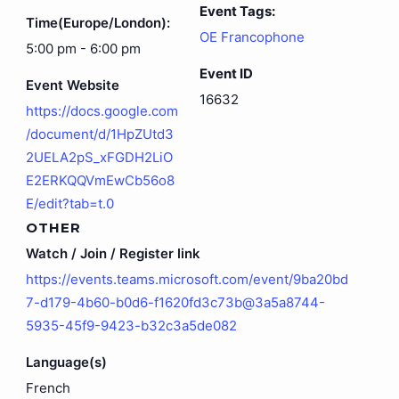
Event Tags:
Time(Europe/London):
OE Francophone
5:00 pm - 6:00 pm
Event ID
Event Website
16632
https://docs.google.com
/document/d/1HpZUtd3
2UELA2pS_xFGDH2LiO
E2ERKQQVmEwCb56o8
E/edit?tab=t.0
OTHER
Watch / Join / Register link
https://events.teams.microsoft.com/event/9ba20bd
7-d179-4b60-b0d6-f1620fd3c73b@3a5a8744-
5935-45f9-9423-b32c3a5de082
Language(s)
French