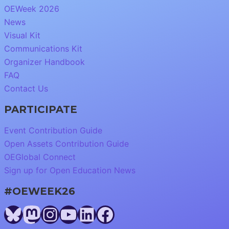
OEWeek 2026
News
Visual Kit
Communications Kit
Organizer Handbook
FAQ
Contact Us
PARTICIPATE
Event Contribution Guide
Open Assets Contribution Guide
OEGlobal Connect
Sign up for Open Education News
#OEWEEK26
Bluesky
Mastodon
Instagram
YouTube
LinkedIn
Facebook