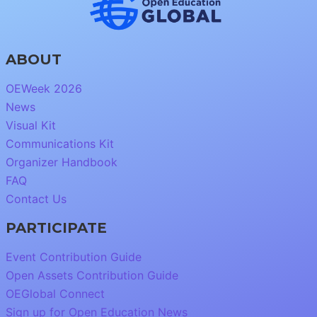
ABOUT
OEWeek 2026
News
Visual Kit
Communications Kit
Organizer Handbook
FAQ
Contact Us
PARTICIPATE
Event Contribution Guide
Open Assets Contribution Guide
OEGlobal Connect
Sign up for Open Education News