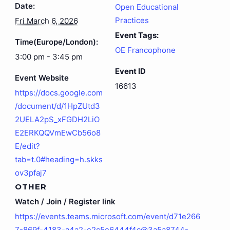
Date:
Open Educational
Practices
Fri March 6, 2026
Event Tags:
Time(Europe/London):
OE Francophone
3:00 pm - 3:45 pm
Event ID
Event Website
16613
https://docs.google.com
/document/d/1HpZUtd3
2UELA2pS_xFGDH2LiO
E2ERKQQVmEwCb56o8
E/edit?
tab=t.0#heading=h.skks
ov3pfaj7
OTHER
Watch / Join / Register link
https://events.teams.microsoft.com/event/d71e266
7-869f-4183-a4a2-e2c5e6444f4c@3a5a8744-