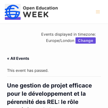
Skip
to
content
Mai
Men
Events displayed in timezone:
Europe/London
Change
« All Events
This event has passed.
Une gestion de projet efficace
pour le développement et la
pérennité des REL: le rôle