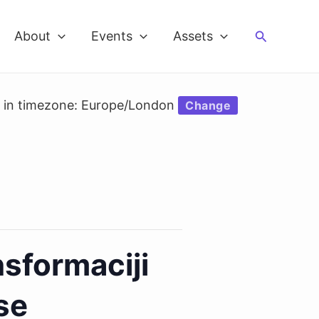
Search
About
Events
Assets
d in timezone: Europe/London
Change
nsformaciji
se