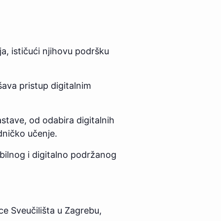
a, ističući njihovu podršku
šava pristup digitalnim
astave, od odabira digitalnih
dničko učenje.
ibilnog i digitalno podržanog
ce Sveučilišta u Zagrebu,