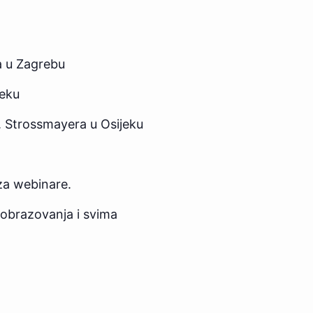
ta u Zagrebu
jeku
.J. Strossmayera u Osijeku
za webinare.
 obrazovanja i svima