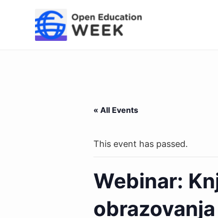
Skip
to
content
« All Events
This event has passed.
Webinar: Knj
obrazovanja 