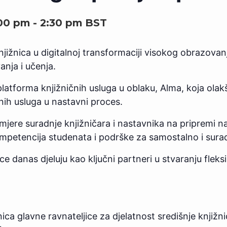
:00 pm
-
2:30 pm
BST
njižnica u digitalnoj transformaciji visokog obrazovanj
nja i učenja.
platforma knjižničnih usluga u oblaku, Alma, koja olak
čnih usluga u nastavni proces.
imjere suradnje knjižničara i nastavnika na pripremi n
kompetencija studenata i podrške za samostalno i sura
e danas djeluju kao ključni partneri u stvaranju fleks
ca glavne ravnateljice za djelatnost središnje knjižni