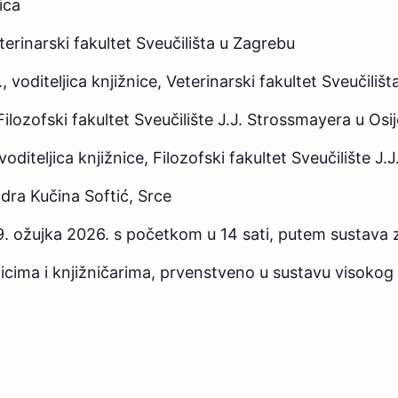
ica
eterinarski fakultet Sveučilišta u Zagrebu
, voditeljica knjižnice, Veterinarski fakultet Sveučiliš
 Filozofski fakultet Sveučilište J.J. Strossmayera u Osi
 voditeljica knjižnice, Filozofski fakultet Sveučilište J
ndra Kučina Softić, Srce
9. ožujka 2026. s početkom u 14 sati, putem sustava 
icima i knjižničarima, prvenstveno u sustavu visokog