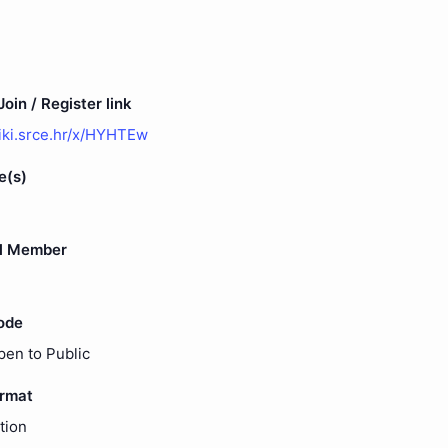
oin / Register link
wiki.srce.hr/x/HYHTEw
e(s)
l Member
ode
pen to Public
ormat
tion