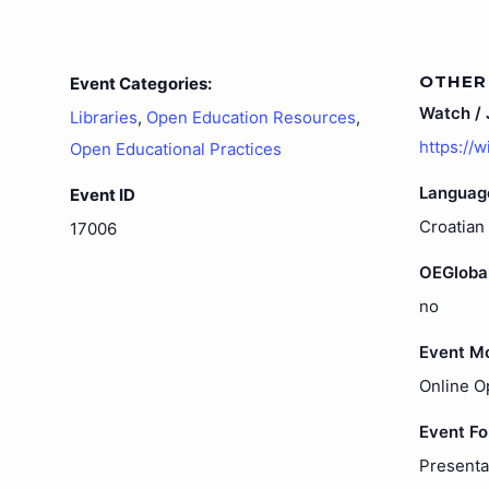
OTHER
Event Categories:
Watch / J
Libraries
,
Open Education Resources
,
https://
Open Educational Practices
Languag
Event ID
Croatian
17006
OEGloba
no
Event M
Online O
Event F
Presenta