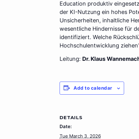
Education produktiv eingeset
der KI-Nutzung ein hohes Pote
Unsicherheiten, inhaltliche H
wesentliche Hindernisse für d
identifiziert. Welche Rückschl
Hochschulentwicklung ziehen
Leitung:
Dr. Klaus Wannemacher
Add to calendar
DETAILS
Date:
Tue March 3, 2026