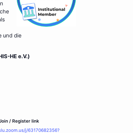
en
iche
ls
e und die
HIS-HE e.V.)
oin / Register link
hslu.zoom.us/j/63170682356?