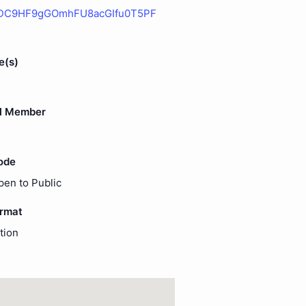
DC9HF9gGOmhFU8acGIfu0T5PF
e(s)
l Member
ode
pen to Public
ormat
tion