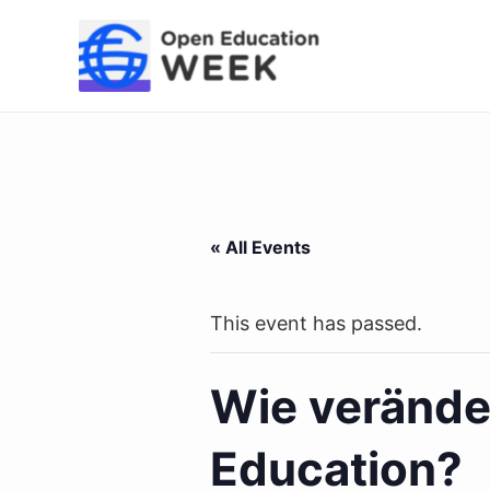
Skip
to
content
« All Events
This event has passed.
Wie veränder
Education?