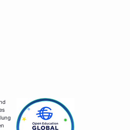
und
es
klung
en