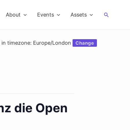
Search
About
Events
Assets
d in timezone: Europe/London
Change
enz die Open