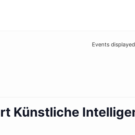
Events displaye
t Künstliche Intellig