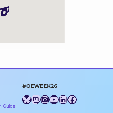
#OEWEEK26
Bluesky
Mastodon
Instagram
YouTube
LinkedIn
Facebook
e
n Guide