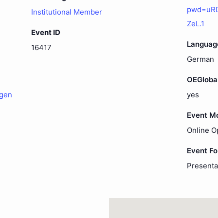
pwd=uR
Institutional Member
ZeL.1
Event ID
Languag
16417
German
OEGloba
ngen
yes
Event M
Online O
Event F
Presenta