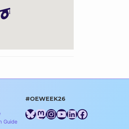
#OEWEEK26
Bluesky
Mastodon
Instagram
YouTube
LinkedIn
Facebook
e
n Guide