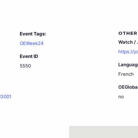
OTHER
Event Tags:
Watch / J
OEWeek24
https://
Event ID
Languag
5550
French
OEGloba
cd3001
no