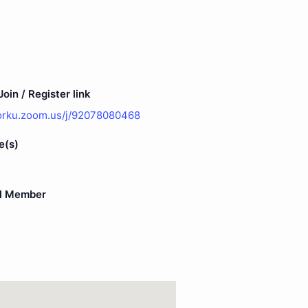
oin / Register link
yorku.zoom.us/j/92078080468
e(s)
l Member