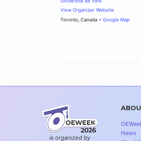
Université de York
View Organizer Website
Toronto
,
Canada
+ Google Map
ABOU
OEWee
News
is organized by