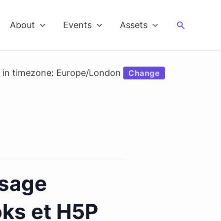
Search
About
Events
Assets
d in timezone: Europe/London
Change
ssage
oks et H5P