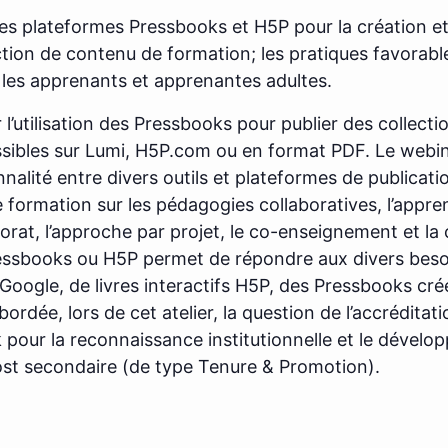
 les plateformes Pressbooks et H5P pour la création e
duction de contenu de formation; les pratiques favora
les apprenants et apprenantes adultes.
l’utilisation des Pressbooks pour publier des collec
sibles sur Lumi, H5P.com ou en format PDF. Le webin
nnalité entre divers outils et plateformes de publicat
 formation sur les pédagogies collaboratives, l’appren
torat, l’approche par projet, le co-enseignement et l
essbooks ou H5P permet de répondre aux divers bes
oogle, de livres interactifs H5P, des Pressbooks cr
ordée, lors de cet atelier, la question de l’accréditat
our la reconnaissance institutionnelle et le dévelo
st secondaire (de type Tenure & Promotion).