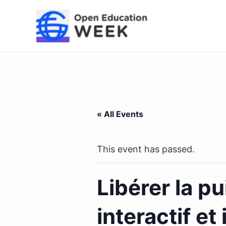
Skip
to
content
« All Events
This event has passed.
Libérer la p
interactif e