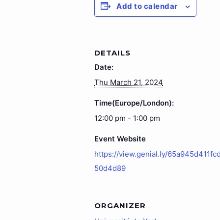
Add to calendar
DETAILS
Date:
Thu March 21, 2024
Time(Europe/London):
12:00 pm - 1:00 pm
Event Website
https://view.genial.ly/65a945d411f
50d4d89
ORGANIZER