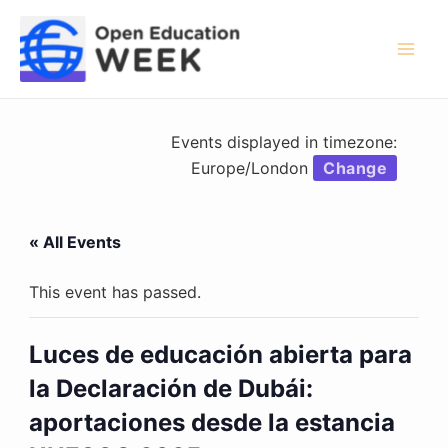
Skip
to
content
Mai
Men
Events displayed in timezone:
Europe/London
Change
« All Events
This event has passed.
Luces de educación abierta para
la Declaración de Dubái:
aportaciones desde la estancia