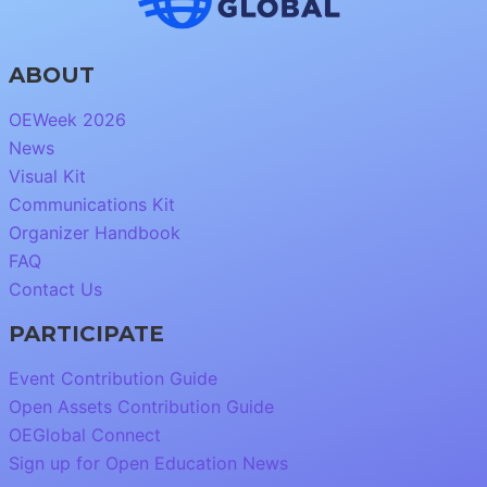
ABOUT
OEWeek 2026
News
Visual Kit
Communications Kit
Organizer Handbook
FAQ
Contact Us
PARTICIPATE
Event Contribution Guide
Open Assets Contribution Guide
OEGlobal Connect
Sign up for Open Education News