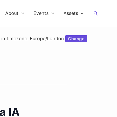
Search
About
Events
Assets
d in timezone: Europe/London
Change
a IA