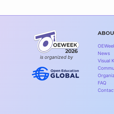
ABOU
OEWee
News
is organized by
Visual K
Commun
Organi
FAQ
Contac