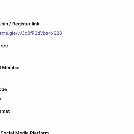
oin / Register link
forms.gle/vJ3o8fR2dVbs4xS28
e(s)
l Member
ode
n
ormat
Social Media Platform