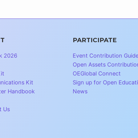
T
PARTICIPATE
k 2026
Event Contribution Guid
Open Assets Contributio
it
OEGlobal Connect
ications Kit
Sign up for Open Educat
zer Handbook
News
t Us