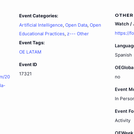
OTHER
Event Categories:
Watch / J
Artificial Intelligence
,
Open Data
,
Open
https://
Educational Practices
,
z--- Other
Event Tags:
Languag
OE LATAM
Spanish
Event ID
OEGloba
17321
om/20
no
la-
Event M
In Perso
Event F
Activity
OEWeek 