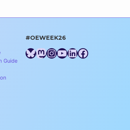
#OEWEEK26
Bluesky
Mastodon
Instagram
YouTube
LinkedIn
Facebook
e
n Guide
ion