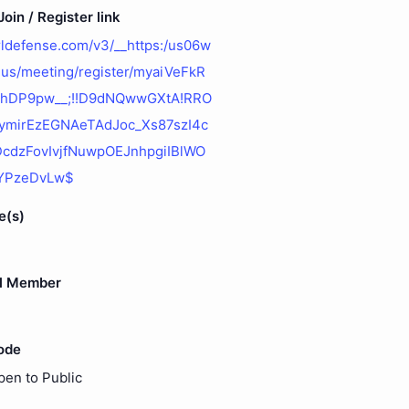
oin / Register link
urldefense.com/v3/__https:/us06w
us/meeting/register/myaiVeFkR
hDP9pw__;!!D9dNQwwGXtA!RRO
mirEzEGNAeTAdJoc_Xs87szI4c
DcdzFovIvjfNuwpOEJnhpgiIBlWO
YPzeDvLw$
e(s)
l Member
ode
pen to Public