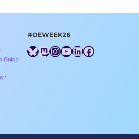
#OEWEEK26
Bluesky
Mastodon
Instagram
YouTube
LinkedIn
Facebook
e
n Guide
ion