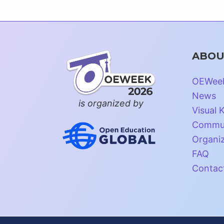
ABOU
OEWee
News
is organized by
Visual K
Commun
Organi
FAQ
Contac