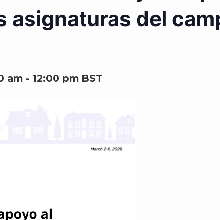
s asignaturas del camp
00 am
-
12:00 pm
BST