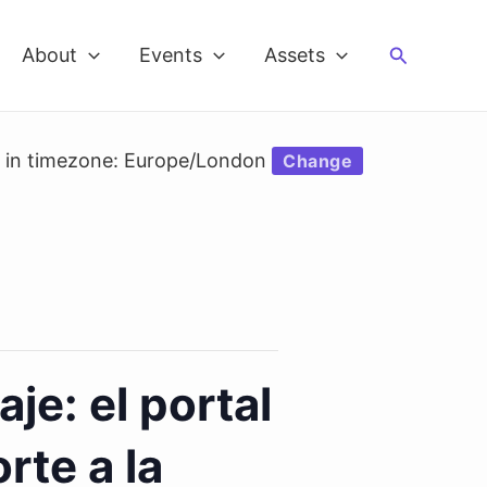
Search
About
Events
Assets
d in timezone: Europe/London
Change
je: el portal
rte a la