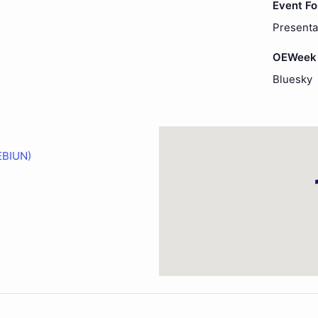
Event F
Presenta
OEWeek 
Bluesky
REBIUN)