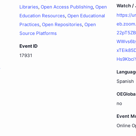
Watch / J
Libraries
,
Open Access Publishing
,
Open
https://
Education Resources
,
Open Educational
eb.zoom.
Practices
,
Open Repositories
,
Open
22pT5ZB
Source Platforms
WWvs6by
Event ID
xTEik85
17931
Hs9Kbci
-
Languag
Spanish
OEGloba
no
Event M
Online O