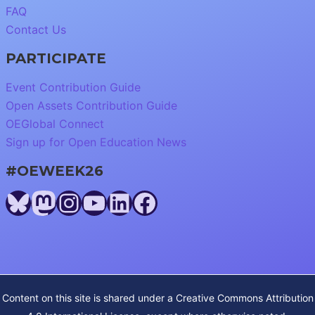
FAQ
Contact Us
PARTICIPATE
Event Contribution Guide
Open Assets Contribution Guide
OEGlobal Connect
Sign up for Open Education News
#OEWEEK26
Bluesky
Mastodon
Instagram
YouTube
LinkedIn
Facebook
Content on this site is shared under a
Creative Commons Attribution