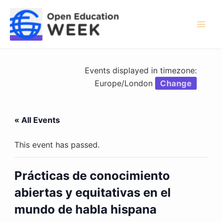
Skip
to
content
Mai
Men
Events displayed in timezone:
Europe/London
Change
« All Events
This event has passed.
Prácticas de conocimiento
abiertas y equitativas en el
mundo de habla hispana