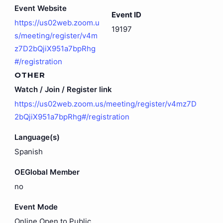
Event Website
Event ID
https://us02web.zoom.u
19197
s/meeting/register/v4m
z7D2bQjiX951a7bpRhg
#/registration
OTHER
Watch / Join / Register link
https://us02web.zoom.us/meeting/register/v4mz7D
2bQjiX951a7bpRhg#/registration
Language(s)
Spanish
OEGlobal Member
no
Event Mode
Online Open to Public