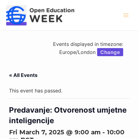
Skip
to
content
Mai
Men
Events displayed in timezone:
Europe/London
Change
« All Events
This event has passed.
Predavanje: Otvorenost umjetne
inteligencije
Fri March 7, 2025 @ 9:00 am
-
10:00