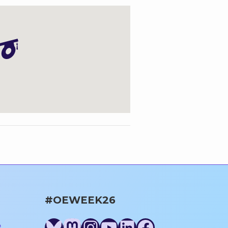
#OEWEEK26
Bluesky
Mastodon
Instagram
YouTube
LinkedIn
Facebook
e