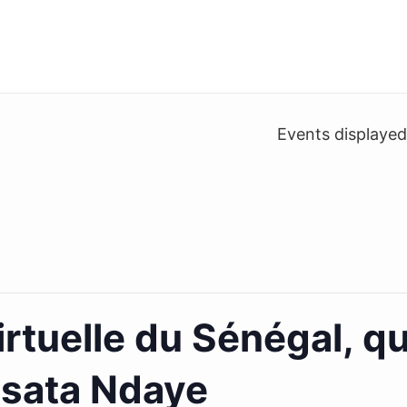
Events displaye
irtuelle du Sénégal, q
sata Ndaye