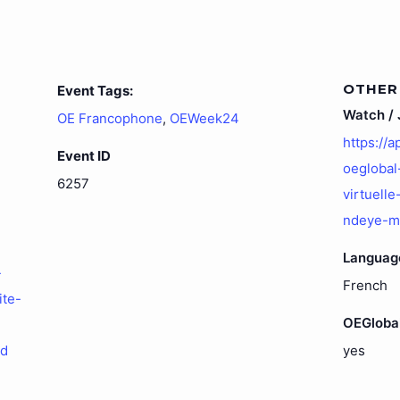
OTHER
Event Tags:
Watch / J
OE Francophone
,
OEWeek24
https://
Event ID
oeglobal
6257
virtuell
ndeye-m
Languag
-
French
ite-
OEGloba
ed
yes