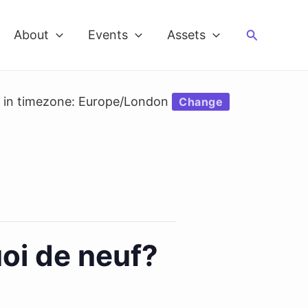
Search
About
Events
Assets
d in timezone: Europe/London
Change
uoi de neuf?