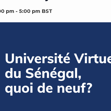
00 pm
-
5:00 pm
BST