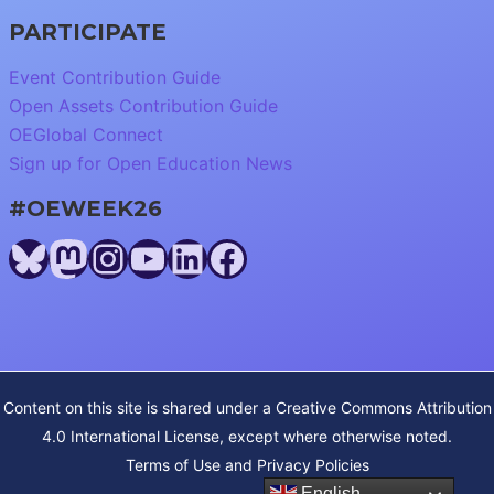
PARTICIPATE
Event Contribution Guide
Open Assets Contribution Guide
OEGlobal Connect
Sign up for Open Education News
#OEWEEK26
Bluesky
Mastodon
Instagram
YouTube
LinkedIn
Facebook
Content on this site is shared under a
Creative Commons Attribution
4.0 International License
, except where otherwise noted.
Terms of Use and Privacy Policies
English