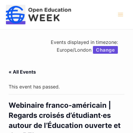
Skip
to
content
Mai
Men
Events displayed in timezone:
Europe/London
Change
« All Events
This event has passed.
Webinaire franco-américain |
Regards croisés d’étudiant·es
autour de l’Éducation ouverte et