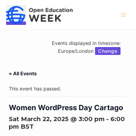
Skip
to
content
Mai
Men
Events displayed in timezone:
Europe/London
Change
« All Events
This event has passed.
Women WordPress Day Cartago
Sat March 22, 2025 @ 3:00 pm
-
6:00
pm
BST