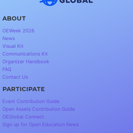
ABOUT
OEWeek 2026
News
Visual Kit
Communications Kit
Organizer Handbook
FAQ
Contact Us
PARTICIPATE
Event Contribution Guide
Open Assets Contribution Guide
OEGlobal Connect
Sign up for Open Education News