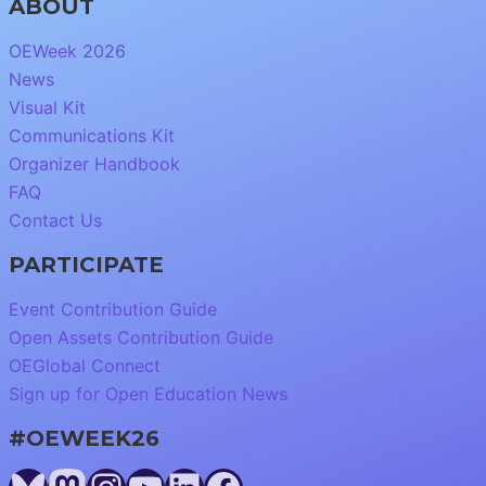
ABOUT
OEWeek 2026
News
Visual Kit
Communications Kit
Organizer Handbook
FAQ
Contact Us
PARTICIPATE
Event Contribution Guide
Open Assets Contribution Guide
OEGlobal Connect
Sign up for Open Education News
#OEWEEK26