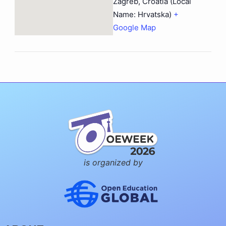
Zagreb
,
Croatia (Local
Name: Hrvatska)
+
Google Map
is organized by