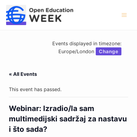
Skip
to
content
Mai
Men
Events displayed in timezone:
Europe/London
Change
« All Events
This event has passed.
Webinar: Izradio/la sam
multimedijski sadržaj za nastavu
i što sada?