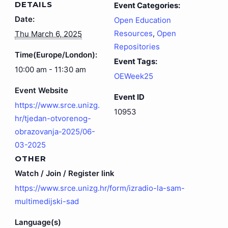
DETAILS
Event Categories:
Date:
Open Education
Resources
,
Open
Thu March 6, 2025
Repositories
Time(Europe/London):
Event Tags:
10:00 am - 11:30 am
OEWeek25
Event Website
Event ID
https://www.srce.unizg.
10953
hr/tjedan-otvorenog-
obrazovanja-2025/06-
03-2025
OTHER
Watch / Join / Register link
https://www.srce.unizg.hr/form/izradio-la-sam-
multimedijski-sad
Language(s)