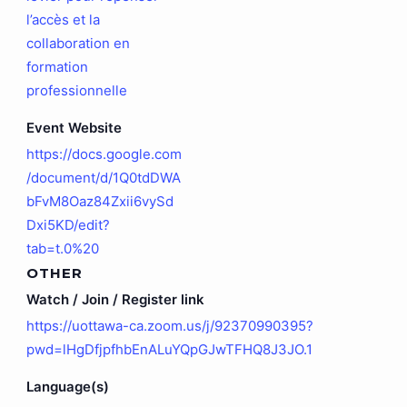
l’accès et la
collaboration en
formation
professionnelle
Event Website
https://docs.google.com
/document/d/1Q0tdDWA
bFvM8Oaz84Zxii6vySd
Dxi5KD/edit?
tab=t.0%20
OTHER
Watch / Join / Register link
https://uottawa-ca.zoom.us/j/92370990395?
pwd=lHgDfjpfhbEnALuYQpGJwTFHQ8J3JO.1
Language(s)