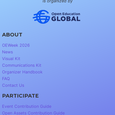
is organized by
ABOUT
OEWeek 2026
News
Visual Kit
Communications Kit
Organizer Handbook
FAQ
Contact Us
PARTICIPATE
Event Contribution Guide
Open Assets Contribution Guide