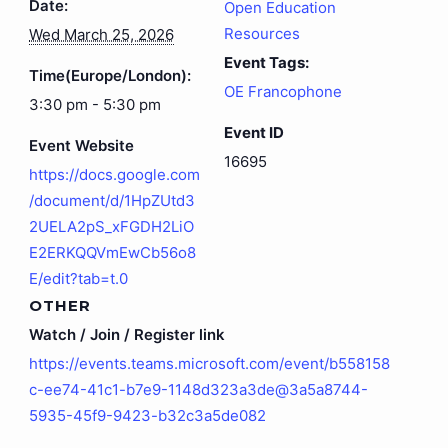
Date:
Open Education
Resources
Wed March 25, 2026
Event Tags:
Time(Europe/London):
OE Francophone
3:30 pm - 5:30 pm
Event ID
Event Website
16695
https://docs.google.com
/document/d/1HpZUtd3
2UELA2pS_xFGDH2LiO
E2ERKQQVmEwCb56o8
E/edit?tab=t.0
OTHER
Watch / Join / Register link
https://events.teams.microsoft.com/event/b558158
c-ee74-41c1-b7e9-1148d323a3de@3a5a8744-
5935-45f9-9423-b32c3a5de082