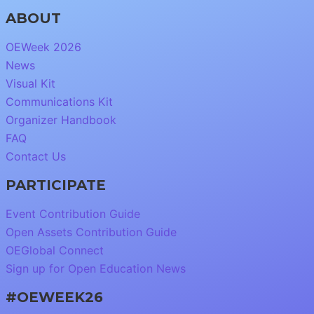
ABOUT
OEWeek 2026
News
Visual Kit
Communications Kit
Organizer Handbook
FAQ
Contact Us
PARTICIPATE
Event Contribution Guide
Open Assets Contribution Guide
OEGlobal Connect
Sign up for Open Education News
#OEWEEK26