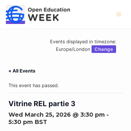
Skip
to
content
Mai
Men
Events displayed in timezone:
Europe/London
Change
« All Events
This event has passed.
Vitrine REL partie 3
Wed March 25, 2026 @ 3:30 pm
-
5:30 pm
BST